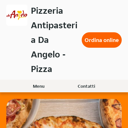
Passa
Pizzeria
al
contenuto
Antipasteri
principale
a Da
Ordina online
Angelo -
Pizza
Menu
Contatti